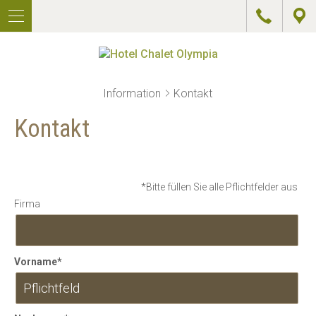
DE
U
IT
A
EN
G
HOTEL
Information
Kontakt
ZIMMER
Kontakt
PREISE
ANGEBOTE
*Bitte füllen Sie alle Pflichtfelder aus
Firma
WELLNESS
AKTIV
Vorname*
RESTAURANT
&
PIZZERIA