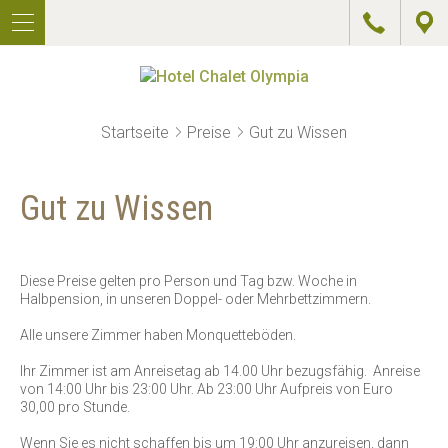
DE
U
IT
A
EN
G
HOTEL
Startseite
Preise
Gut zu Wissen
ZIMMER
Gut zu Wissen
PREISE
ANGEBOTE
Diese Preise gelten pro Person und Tag bzw. Woche in
WELLNESS
Halbpension, in unseren Doppel- oder Mehrbettzimmern.
Alle unsere Zimmer haben Monquetteböden.
AKTIV
Ihr Zimmer ist am Anreisetag ab 14.00 Uhr bezugsfähig. Anreise
von 14:00 Uhr bis 23:00 Uhr. Ab 23:00 Uhr Aufpreis von Euro
RESTAURANT
30,00 pro Stunde.
&
PIZZERIA
Wenn Sie es nicht schaffen bis um 19:00 Uhr anzureisen, dann