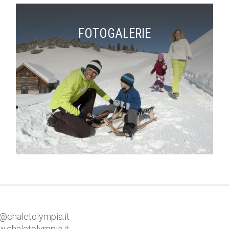
FOTOGALERIE
o@chaletolympia.it
.chaletolympia.it