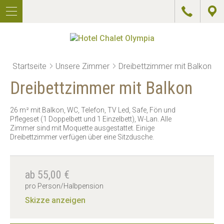
DE
U
IT
A
EN
G
HOTEL
Startseite
Unsere Zimmer
Dreibettzimmer mit Balkon
ZIMMER
Dreibettzimmer mit Balkon
PREISE
26 m² mit Balkon, WC, Telefon, TV Led, Safe, Fön und
Pflegeset (1 Doppelbett und 1 Einzelbett), W-Lan. Alle
ANGEBOTE
Zimmer sind mit Moquette ausgestattet. Einige
Dreibettzimmer verfügen über eine Sitzdusche.
WELLNESS
AKTIV
ab 55,00 €
pro Person/Halbpension
RESTAURANT
Skizze anzeigen
&
PIZZERIA