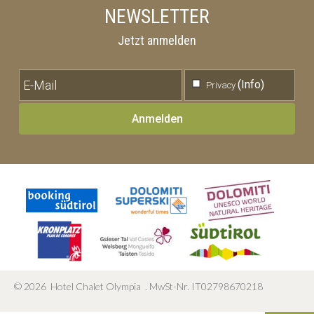
NEWSLETTER
Jetzt anmelden
(Info)
Privacy
Anmelden
©
2026
Hotel Chalet Olympia
.
MwSt-Nr. IT02798670218