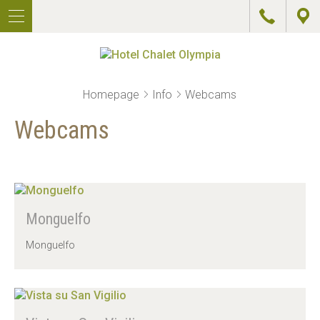
TE
D
IT
A
IN
G
HOTEL
Homepage
Info
Webcams
CAMERE
Webcams
PREZZI
OFFERTE
WELLNESS
Monguelfo
Monguelfo
ATTIVITÁ
RISTORANTE
&
PIZZERIA